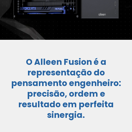
O Alleen Fusion é a
representação do
pensamento engenheiro:
precisão, ordem e
resultado em perfeita
sinergia.