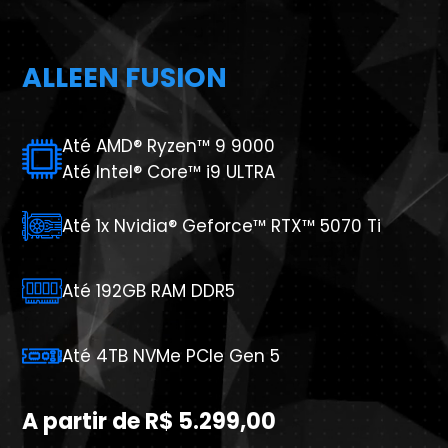
ALLEEN FUSION
Até AMD® Ryzen™ 9 9000
Até Intel® Core™ i9 ULTRA
Até 1x Nvidia® Geforce™ RTX™ 5070 Ti
Até 192GB RAM DDR5
Até 4TB NVMe PCIe Gen 5
A partir de R$ 5.299,00