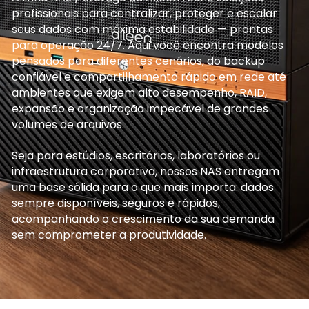
profissionais para centralizar, proteger e escalar
seus dados com máxima estabilidade — prontas
para operação 24/7. Aqui você encontra modelos
pensados para diferentes cenários, do backup
confiável e compartilhamento rápido em rede até
ambientes que exigem alto desempenho, RAID,
expansão e organização impecável de grandes
volumes de arquivos.
Seja para estúdios, escritórios, laboratórios ou
infraestrutura corporativa, nossos NAS entregam
uma base sólida para o que mais importa: dados
sempre disponíveis, seguros e rápidos,
acompanhando o crescimento da sua demanda
sem comprometer a produtividade.