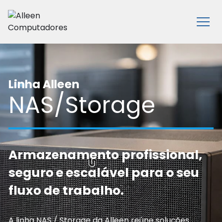
Ir para o conteúdo principal
Abrir
Linha Alleen
NAS/Storage
Armazenamento profissional,
seguro e escalável para o seu
fluxo de trabalho.
A linha NAS / Storage da Alleen reúne soluções