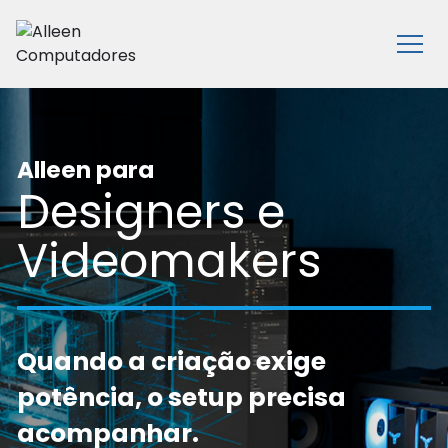
Ir para o conteúdo principal
Abrir
Alleen para
Designers e
Videomakers
Quando a criação exige
potência, o setup precisa
acompanhar.