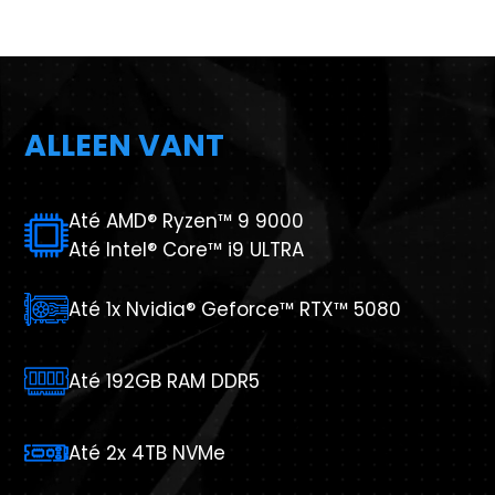
ALLEEN VANT
Até AMD® Ryzen™ 9 9000
Até Intel® Core™ i9 ULTRA
Até 1x Nvidia® Geforce™ RTX™ 5080
Até 192GB RAM DDR5
Até 2x 4TB NVMe