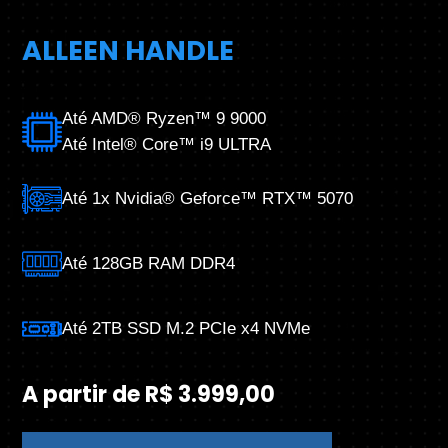
ALLEEN HANDLE
Até AMD® Ryzen™ 9 9000
Até Intel® Core™ i9 ULTRA
Até 1x Nvidia® Geforce™ RTX™ 5070
Até 128GB RAM DDR4
Até 2TB SSD M.2 PCIe x4 NVMe
A partir de R$ 3.999,00