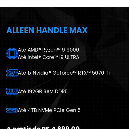
ALLEEN HANDLE MAX
Até AMD® Ryzen™ 9 9000
Até Intel® Core™ i9 ULTRA
Até 1x Nvidia® Geforce™ RTX™ 5070 Ti
Até 192GB RAM DDR5
Até 4TB NVMe PCIe Gen 5